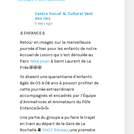
Centre Social & Culturel Vent
des Iles
5 days ago
⚓️ENFANCE⚓️
Retour en images sur la merveilleuse
journée d’hier pour les enfants de notre
Accueil de Loisirs qui s’est déroulée au
Parc
Yaka jouer
à Saint Laurent de La
Prée.🤩🤩🤩
Ils étaient une quarantaine d’enfants
âgés de 03 à 06 ans à pouvoir profiter de
cette journée extraordinaire
accompagnés et encadrés par l’Équipe
d’Animatrices et Animateurs du Pôle
Enfance.🥳🥳🥳
Une partie du groupe a pu faire le trajet
en train au départ de la Gare de La
Rochelle 🚆
SNCF Réseau
, une première