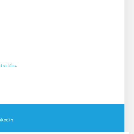
traitées
.
nkedin