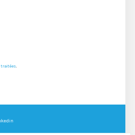
traitées
.
nkedin