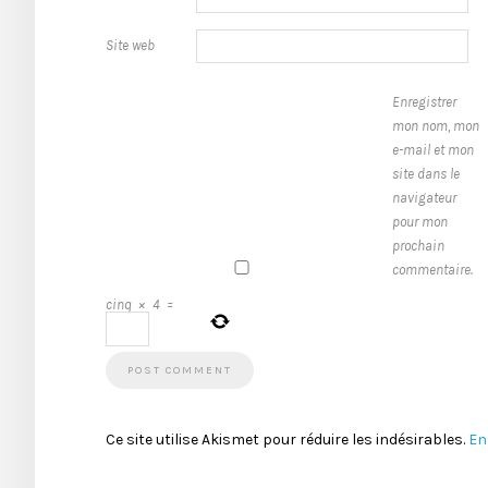
Site web
Enregistrer
mon nom, mon
e-mail et mon
site dans le
navigateur
pour mon
prochain
commentaire.
cinq
×
4
=
Ce site utilise Akismet pour réduire les indésirables.
En