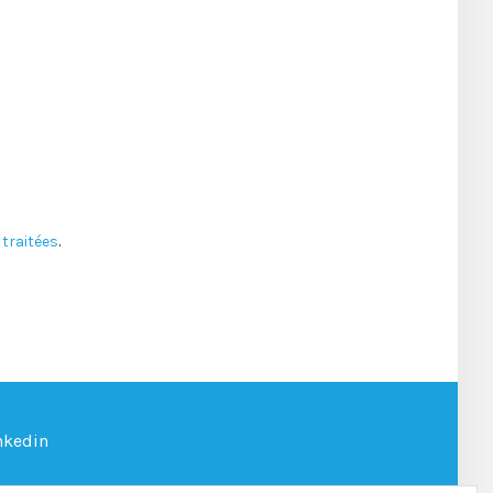
traitées
.
nkedin