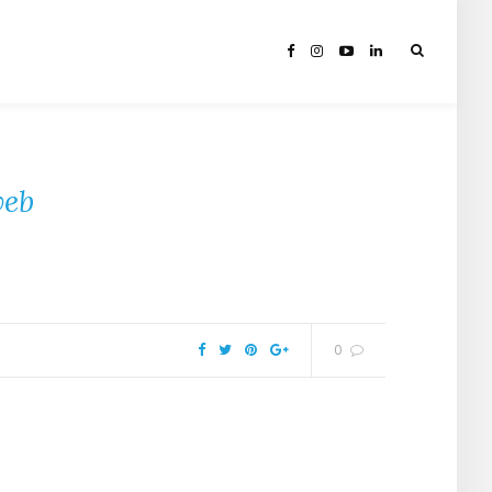
web
0