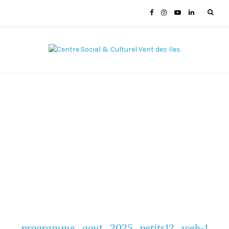
programme_aout_2025_petits12_web-1