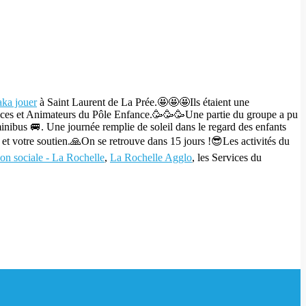
ka jouer
à Saint Laurent de La Prée.🤩🤩🤩
Ils étaient une
trices et Animateurs du Pôle Enfance.🥳🥳🥳
Une partie du groupe a pu
minibus 🚐.
Une journée remplie de soleil dans le regard des enfants
 et votre soutien.🙏
On se retrouve dans 15 jours !😎
Les activités du
on sociale - La Rochelle
,
La Rochelle Agglo
, les Services du