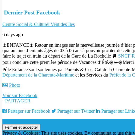
Dernier Post Facebook
Centre Social & Culturel Vent des Iles
6 days ago
⚓️ENFANCE⚓️
Retour en images sur la merveilleuse journée d’hier p
quarantaine d’enfants âgés de 03 à 06 ans à pouvoir profiter de cett
faire le trajet en train au départ de la Gare de La Rochelle 🚆
SNCF R
pour conclure cette première période de Vacances d’Été.☀️☀️☀️
Merci 
Pôle Enfance sont soutenues par Parents & Co - Caf de la Charente-Ma
Département de la Charente-Maritime
et les Services du
Préfet de la 
Photo
Voir sur Facebook
·
PARTAGER
Partager sur Facebook
Partager sur Twitter
Partager sur Link
Privacy & Cookies: This site uses cookies. By continuing to use this w