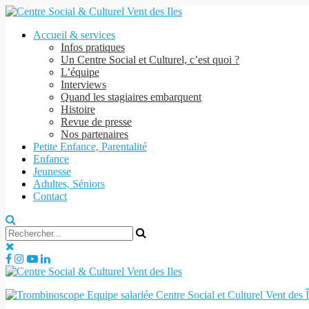
Accueil & services
Infos pratiques
Un Centre Social et Culturel, c’est quoi ?
L’équipe
Interviews
Quand les stagiaires embarquent
Histoire
Revue de presse
Nos partenaires
Petite Enfance, Parentalité
Enfance
Jeunesse
Adultes, Séniors
Contact