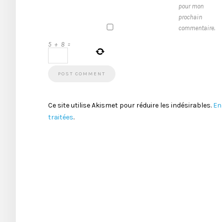
pour mon
prochain
commentaire.
5
+
8
=
Ce site utilise Akismet pour réduire les indésirables.
En
traitées
.