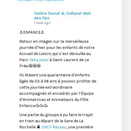
Centre Social & Culturel Vent
des Iles
1 week ago
⚓️ENFANCE⚓️
Retour en images sur la merveilleuse
journée d’hier pour les enfants de notre
Accueil de Loisirs qui s’est déroulée au
Parc
Yaka jouer
à Saint Laurent de La
Prée.🤩🤩🤩
Ils étaient une quarantaine d’enfants
âgés de 03 à 06 ans à pouvoir profiter de
cette journée extraordinaire
accompagnés et encadrés par l’Équipe
d’Animatrices et Animateurs du Pôle
Enfance.🥳🥳🥳
Une partie du groupe a pu faire le trajet
en train au départ de la Gare de La
Rochelle 🚆
SNCF Réseau
, une première