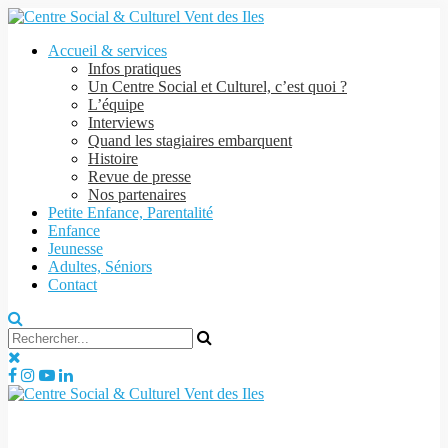
Accueil & services
Infos pratiques
Un Centre Social et Culturel, c’est quoi ?
L’équipe
Interviews
Quand les stagiaires embarquent
Histoire
Revue de presse
Nos partenaires
Petite Enfance, Parentalité
Enfance
Jeunesse
Adultes, Séniors
Contact