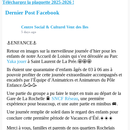
Téléchargez la plaquette 2025-2026 !
Dernier Post Facebook
Centre Social & Culturel Vent des Iles
5 days ago
⚓️ENFANCE⚓️
Retour en images sur la merveilleuse journée d’hier pour les
enfants de notre Accueil de Loisirs qui s’est déroulée au Parc
Yaka jouer
à Saint Laurent de La Prée.🤩🤩🤩
Ils étaient une quarantaine d’enfants âgés de 03 à 06 ans à
pouvoir profiter de cette journée extraordinaire accompagnés et
encadrés par l’Équipe d’Animatrices et Animateurs du Pôle
Enfance.🥳🥳🥳
Une partie du groupe a pu faire le trajet en train au départ de la
Gare de La Rochelle 🚆
SNCF Réseau
, une première
expérience pour beaucoup, et une autre partie en minibus 🚐.
Une journée remplie de soleil dans le regard des enfants pour
conclure cette première période de Vacances d’Été.☀️☀️☀️
Merci à vous, familles et parents de nos quartiers Rochelais