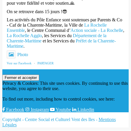
pour votre fidélité et votre soutien.🙏
On se retrouve dans 15 jours !😎
Les activités du Pôle Enfance sont soutenues par Parents & Co
- Caf de la Charente-Maritime, la Ville de
La Rochelle
Ensemble
, le Centre Communal d’
Action sociale - La Rochelle
,
La Rochelle Agglo
, les Services du
Département de la
Charente-Maritime
et les Services du
Préfet de la Charente-
Maritime
.
Photo
Voir sur Facebook
·
PARTAGER
Privacy & Cookies: This site uses cookies. By continuing to use this
website, you agree to their use.
To find out more, including how to control cookies, see here:
Politique relative aux cookies
Facebook
Instagram
Youtube
Linkedin
Copyright - Centre Social et Culturel Vent des Iles -
Mentions
Légales