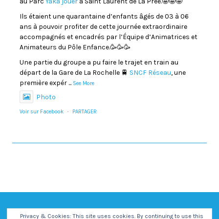
au Parc
Yaka jouer
à Saint Laurent de La Prée.🤩🤩🤩
Ils étaient une quarantaine d’enfants âgés de 03 à 06
ans à pouvoir profiter de cette journée extraordinaire
accompagnés et encadrés par l’Équipe d’Animatrices et
Animateurs du Pôle Enfance.🥳🥳🥳
Une partie du groupe a pu faire le trajet en train au
départ de la Gare de La Rochelle 🚆
SNCF Réseau
, une
première expér
...
See More
Photo
Voir sur Facebook
·
PARTAGER
Privacy & Cookies: This site uses cookies. By continuing to use this