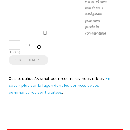
e-mail et mon
site dans le
navigateur
pour mon
prochain
commentaire.
×
1
=
cinq
Ce site utilise Akismet pour réduire les indésirables.
En
savoir plus sur la façon dont les données de vos
commentaires sont traitées
.