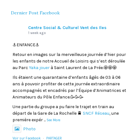
Dernier Post Facebook
Centre Social & Culturel Vent des Iles
1 week ago
⚓️ENFANCE⚓️
Retour en images sur la merveilleuse journée d’hier pour
les enfants de notre Accueil de Loisirs qui s’est déroulée
au Parc
Yaka jouer
à Saint Laurent de La Prée.🤩🤩🤩
Ils étaient une quarantaine d’enfants âgés de 03 à 06
ans à pouvoir profiter de cette journée extraordinaire
accompagnés et encadrés par l’Équipe d’Animatrices et
Animateurs du Pôle Enfance.🥳🥳🥳
Une partie du groupe a pu faire le trajet en train au
départ de la Gare de La Rochelle 🚆
SNCF Réseau
, une
première expér
...
See More
Photo
Voir sur Facebook
·
PARTAGER