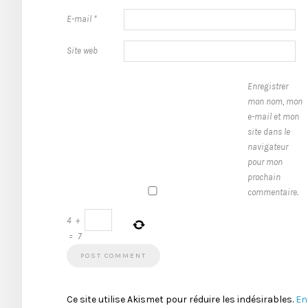
E-mail
*
Site web
Enregistrer
mon nom, mon
e-mail et mon
site dans le
navigateur
pour mon
prochain
commentaire.
4
+
=
7
Ce site utilise Akismet pour réduire les indésirables.
En