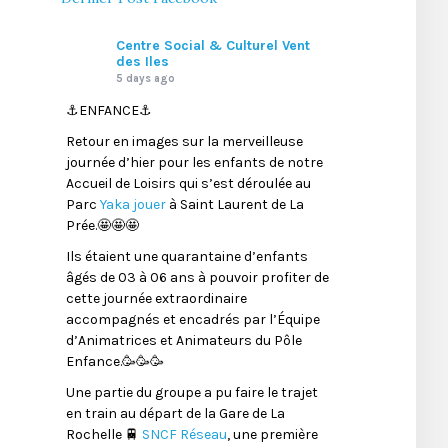
Centre Social & Culturel Vent
des Iles
5 days ago
⚓️ENFANCE⚓️
Retour en images sur la merveilleuse
journée d’hier pour les enfants de notre
Accueil de Loisirs qui s’est déroulée au
Parc
Yaka jouer
à Saint Laurent de La
Prée.🤩🤩🤩
Ils étaient une quarantaine d’enfants
âgés de 03 à 06 ans à pouvoir profiter de
cette journée extraordinaire
accompagnés et encadrés par l’Équipe
d’Animatrices et Animateurs du Pôle
Enfance.🥳🥳🥳
Une partie du groupe a pu faire le trajet
en train au départ de la Gare de La
Rochelle 🚆
SNCF Réseau
, une première