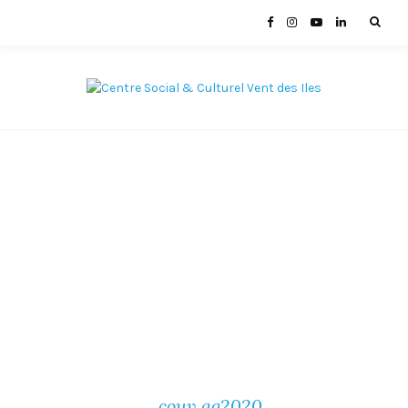
_couv ag2020