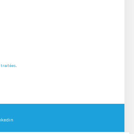
traitées
.
nkedin