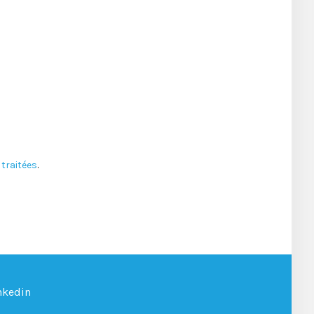
traitées
.
nkedin