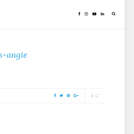
s-angie
0