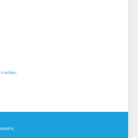
traitées
.
nkedin