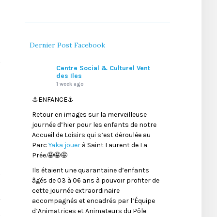
Dernier Post Facebook
Centre Social & Culturel Vent
des Iles
1 week ago
⚓️ENFANCE⚓️
Retour en images sur la merveilleuse
journée d’hier pour les enfants de notre
Accueil de Loisirs qui s’est déroulée au
Parc
Yaka jouer
à Saint Laurent de La
Prée.🤩🤩🤩
Ils étaient une quarantaine d’enfants
âgés de 03 à 06 ans à pouvoir profiter de
T
cette journée extraordinaire
accompagnés et encadrés par l’Équipe
d’Animatrices et Animateurs du Pôle