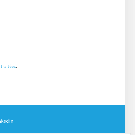
traitées
.
nkedin