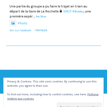
Une partie du groupe a pu faire le trajet en train au
départ de la Gare de La Rochelle 🚆
SNCF Réseau
, une
première expér
...
See More
Photo
Voir sur Facebook
·
PARTAGER
Privacy & Cookies: This site uses cookies. By continuing to use this
website, you agree to their use.
To find out more, including how to control cookies, see here:
Politique
relative aux cookies
Copyright - Centre Social et Culturel Vent des Iles -
Mentions