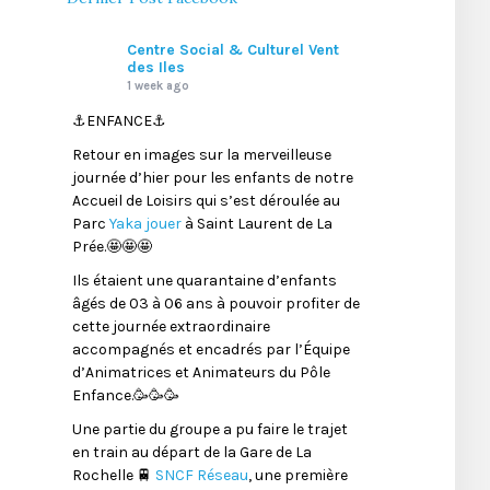
Centre Social & Culturel Vent
des Iles
1 week ago
⚓️ENFANCE⚓️
Retour en images sur la merveilleuse
journée d’hier pour les enfants de notre
Accueil de Loisirs qui s’est déroulée au
Parc
Yaka jouer
à Saint Laurent de La
Prée.🤩🤩🤩
Ils étaient une quarantaine d’enfants
âgés de 03 à 06 ans à pouvoir profiter de
cette journée extraordinaire
accompagnés et encadrés par l’Équipe
d’Animatrices et Animateurs du Pôle
Enfance.🥳🥳🥳
Une partie du groupe a pu faire le trajet
en train au départ de la Gare de La
Rochelle 🚆
SNCF Réseau
, une première