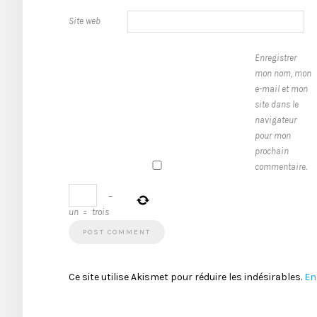
Site web
Enregistrer
mon nom, mon
e-mail et mon
site dans le
navigateur
pour mon
prochain
commentaire.
−
un
=
trois
Ce site utilise Akismet pour réduire les indésirables.
En