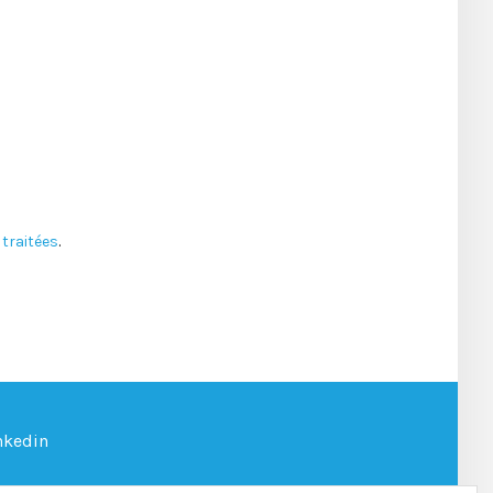
traitées
.
nkedin