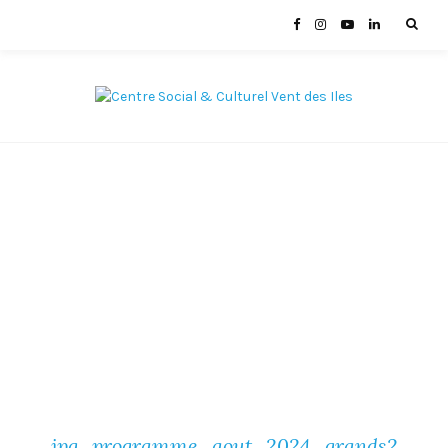
jpg_programme_aout_2024_grands2