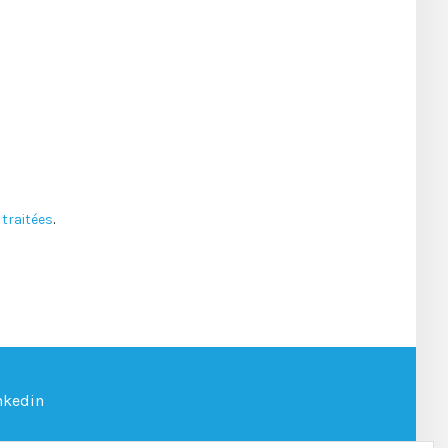
traitées
.
nkedin