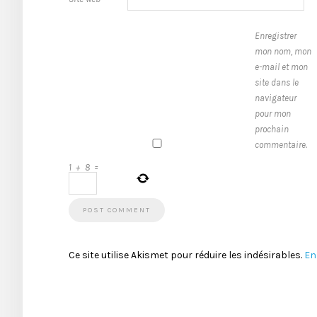
Enregistrer
mon nom, mon
e-mail et mon
site dans le
navigateur
pour mon
prochain
commentaire.
1
+
8
=
Ce site utilise Akismet pour réduire les indésirables.
En