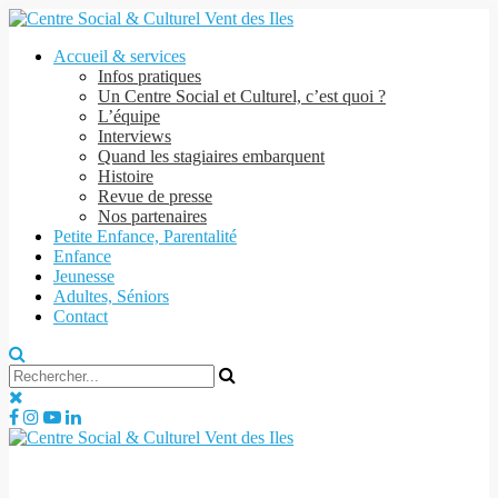
Accueil & services
Infos pratiques
Un Centre Social et Culturel, c’est quoi ?
L’équipe
Interviews
Quand les stagiaires embarquent
Histoire
Revue de presse
Nos partenaires
Petite Enfance, Parentalité
Enfance
Jeunesse
Adultes, Séniors
Contact