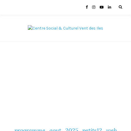
programme_aout_2025_petits12_web