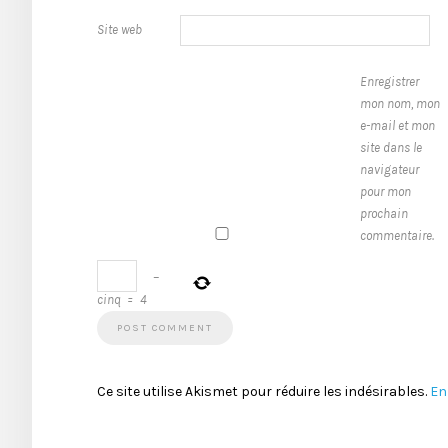
Site web
Enregistrer
mon nom, mon
e-mail et mon
site dans le
navigateur
pour mon
prochain
commentaire.
−
cinq
=
4
Ce site utilise Akismet pour réduire les indésirables.
En