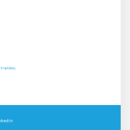
traitées
.
nkedin