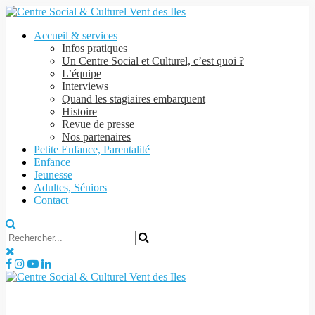
Accueil & services
Infos pratiques
Un Centre Social et Culturel, c’est quoi ?
L’équipe
Interviews
Quand les stagiaires embarquent
Histoire
Revue de presse
Nos partenaires
Petite Enfance, Parentalité
Enfance
Jeunesse
Adultes, Séniors
Contact