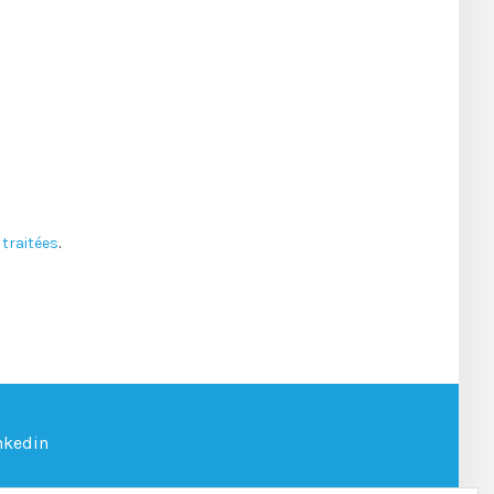
traitées
.
nkedin