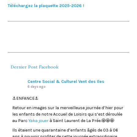
Téléchargez la plaquette 2025-2026 !
Dernier Post Facebook
Centre Social & Culturel Vent des Iles
6 days ago
⚓️ENFANCE⚓️
Retour en images sur la merveilleuse journée d’hier pour
les enfants de notre Accueil de Loisirs qui s’est déroulée
au Parc
Yaka jouer
à Saint Laurent de La Prée.🤩🤩🤩
Ils étaient une quarantaine d’enfants âgés de 03 à 06
ans à pouvoir profiter de cette journée extraordinaire