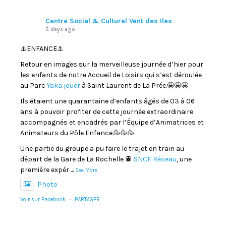
Centre Social & Culturel Vent des Iles
5 days ago
⚓️ENFANCE⚓️
Retour en images sur la merveilleuse journée d’hier pour
les enfants de notre Accueil de Loisirs qui s’est déroulée
au Parc
Yaka jouer
à Saint Laurent de La Prée.🤩🤩🤩
Ils étaient une quarantaine d’enfants âgés de 03 à 06
ans à pouvoir profiter de cette journée extraordinaire
accompagnés et encadrés par l’Équipe d’Animatrices et
Animateurs du Pôle Enfance.🥳🥳🥳
Une partie du groupe a pu faire le trajet en train au
départ de la Gare de La Rochelle 🚆
SNCF Réseau
, une
première expér
...
See More
Photo
Voir sur Facebook
·
PARTAGER