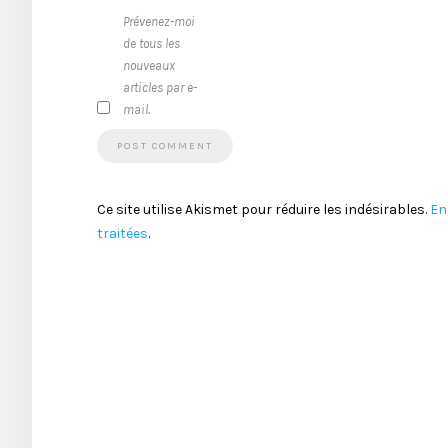
Prévenez-moi
de tous les
nouveaux
articles par e-
mail.
Ce site utilise Akismet pour réduire les indésirables.
En
traitées
.