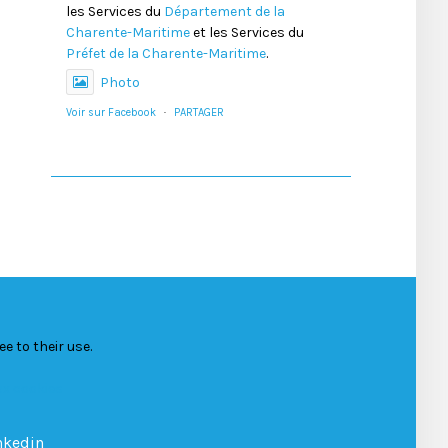
les Services du
Département de la
Charente-Maritime
et les Services du
Préfet de la Charente-Maritime
.
Photo
Voir sur Facebook
·
PARTAGER
e to their use.
aux cookies
nkedin