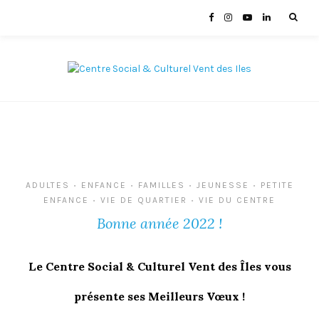
ADULTES
ENFANCE
FAMILLES
JEUNESSE
PETITE
•
•
•
•
ENFANCE
VIE DE QUARTIER
VIE DU CENTRE
•
•
Bonne année 2022 !
Le Centre Social & Culturel Vent des Îles vous
présente ses Meilleurs Vœux !